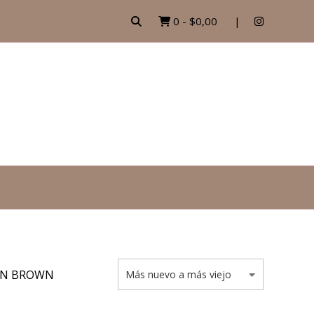
0
-
$0,00
EN BROWN